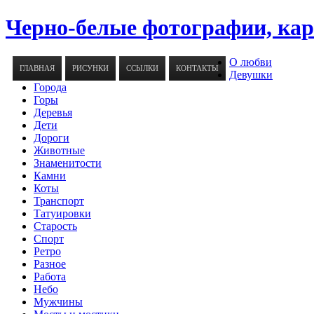
Черно-белые фотографии, ка
О любви
ГЛАВНАЯ
РИСУНКИ
ССЫЛКИ
КОНТАКТЫ
Девушки
Города
Горы
Деревья
Дети
Дороги
Животные
Знаменитости
Камни
Коты
Транспорт
Татуировки
Старость
Спорт
Ретро
Разное
Работа
Небо
Мужчины