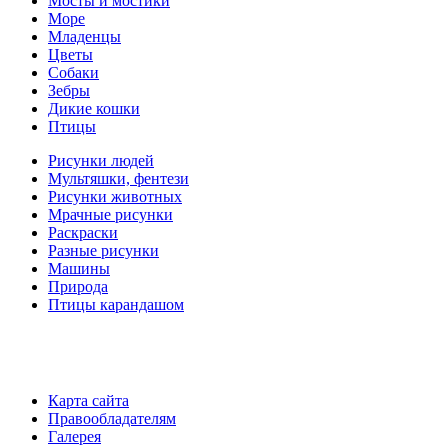
Мосты и мостики
Море
Младенцы
Цветы
Собаки
Зебры
Дикие кошки
Птицы
Рисунки людей
Мультяшки, фентези
Рисунки животных
Мрачные рисунки
Раскраски
Разные рисунки
Машины
Природа
Птицы карандашом
Карта сайта
Правообладателям
Галерея