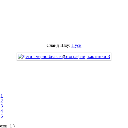
Слайд-Шоу:
Пуск
1
2
3
4
5
осов: 1 )