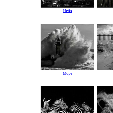
Небо
Море