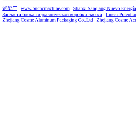
货架厂
www.bncncmachine.com
Shanxi Sanqiang Nuevo Energía 
Запчасти блока гидравлической коробки насоса
Linear Potentio
Zhejiang Cosme Aluminum Packaging Co.,Ltd
Zhejiang Cosme Acry