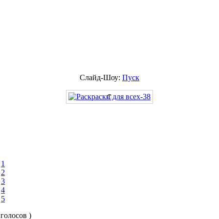
Слайд-Шоу:
Пуск
1
2
3
4
5
 голосов )