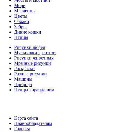
Мосты и мостики
Море
Младенцы
Цветы
Собаки
Зебры
Дикие кошки
Птицы
Рисунки людей
Мультяшки, фентези
Рисунки животных
Мрачные рисунки
Раскраски
Разные рисунки
Машины
Природа
Птицы карандашом
Карта сайта
Правообладателям
Галерея