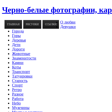
Черно-белые фотографии, ка
О любви
ГЛАВНАЯ
РИСУНКИ
ССЫЛКИ
Девушки
Города
Горы
Деревья
Дети
Дороги
Животные
Знаменитости
Камни
Коты
Транспорт
Татуировки
Старость
Спорт
Ретро
Разное
Работа
Небо
Мужчины