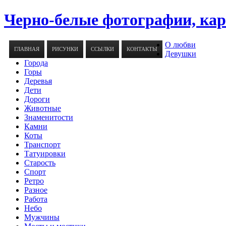
Черно-белые фотографии, ка
О любви
ГЛАВНАЯ
РИСУНКИ
ССЫЛКИ
КОНТАКТЫ
Девушки
Города
Горы
Деревья
Дети
Дороги
Животные
Знаменитости
Камни
Коты
Транспорт
Татуировки
Старость
Спорт
Ретро
Разное
Работа
Небо
Мужчины