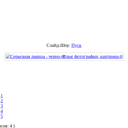
Слайд-Шоу:
Пуск
1
2
3
4
5
осов: 4 )