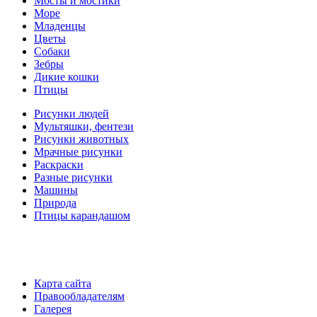
Мосты и мостики
Море
Младенцы
Цветы
Собаки
Зебры
Дикие кошки
Птицы
Рисунки людей
Мультяшки, фентези
Рисунки животных
Мрачные рисунки
Раскраски
Разные рисунки
Машины
Природа
Птицы карандашом
Карта сайта
Правообладателям
Галерея