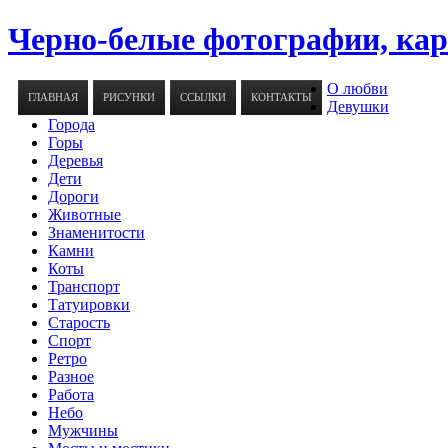
Черно-белые фотографии, ка
О любви
ГЛАВНАЯ
РИСУНКИ
ССЫЛКИ
КОНТАКТЫ
Девушки
Города
Горы
Деревья
Дети
Дороги
Животные
Знаменитости
Камни
Коты
Транспорт
Татуировки
Старость
Спорт
Ретро
Разное
Работа
Небо
Мужчины