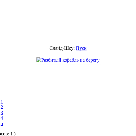
Слайд-Шоу:
Пуск
1
2
3
4
5
осов: 1 )