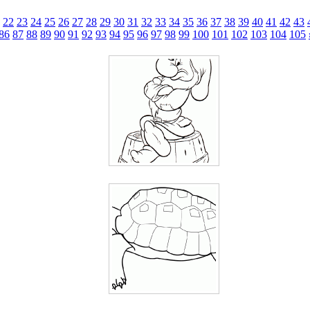
22
23
24
25
26
27
28
29
30
31
32
33
34
35
36
37
38
39
40
41
42
43
86
87
88
89
90
91
92
93
94
95
96
97
98
99
100
101
102
103
104
105