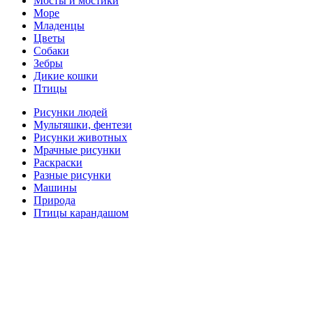
Мосты и мостики
Море
Младенцы
Цветы
Собаки
Зебры
Дикие кошки
Птицы
Рисунки людей
Мультяшки, фентези
Рисунки животных
Мрачные рисунки
Раскраски
Разные рисунки
Машины
Природа
Птицы карандашом