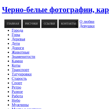
Черно-белые фотографии, ка
О любви
ГЛАВНАЯ
РИСУНКИ
ССЫЛКИ
КОНТАКТЫ
Девушки
Города
Горы
Деревья
Дети
Дороги
Животные
Знаменитости
Камни
Коты
Транспорт
Татуировки
Старость
Спорт
Ретро
Разное
Работа
Небо
Мужчины