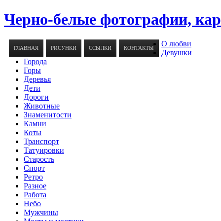
Черно-белые фотографии, ка
О любви
ГЛАВНАЯ
РИСУНКИ
ССЫЛКИ
КОНТАКТЫ
Девушки
Города
Горы
Деревья
Дети
Дороги
Животные
Знаменитости
Камни
Коты
Транспорт
Татуировки
Старость
Спорт
Ретро
Разное
Работа
Небо
Мужчины