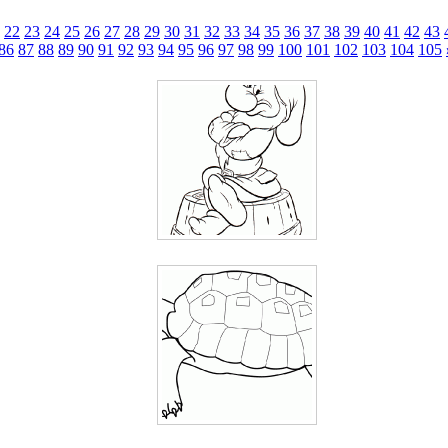
22
23
24
25
26
27
28
29
30
31
32
33
34
35
36
37
38
39
40
41
42
43
86
87
88
89
90
91
92
93
94
95
96
97
98
99
100
101
102
103
104
105