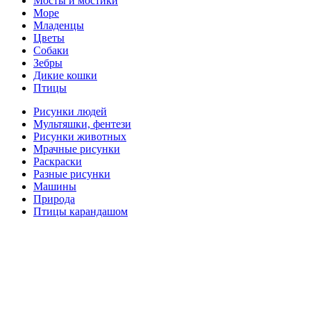
Мосты и мостики
Море
Младенцы
Цветы
Собаки
Зебры
Дикие кошки
Птицы
Рисунки людей
Мультяшки, фентези
Рисунки животных
Мрачные рисунки
Раскраски
Разные рисунки
Машины
Природа
Птицы карандашом