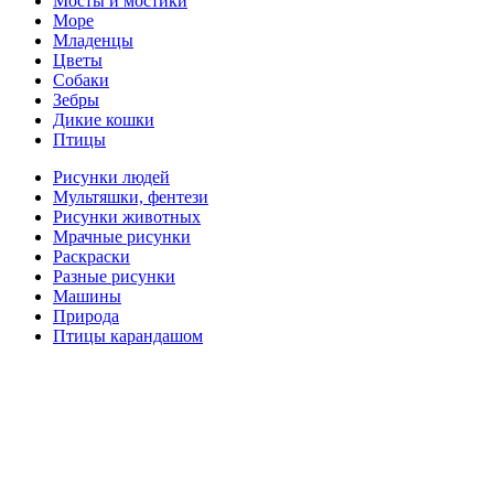
Мосты и мостики
Море
Младенцы
Цветы
Собаки
Зебры
Дикие кошки
Птицы
Рисунки людей
Мультяшки, фентези
Рисунки животных
Мрачные рисунки
Раскраски
Разные рисунки
Машины
Природа
Птицы карандашом