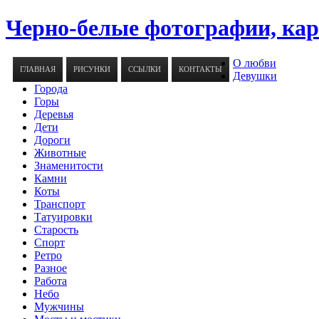
Черно-белые фотографии, ка
О любви
ГЛАВНАЯ
РИСУНКИ
ССЫЛКИ
КОНТАКТЫ
Девушки
Города
Горы
Деревья
Дети
Дороги
Животные
Знаменитости
Камни
Коты
Транспорт
Татуировки
Старость
Спорт
Ретро
Разное
Работа
Небо
Мужчины